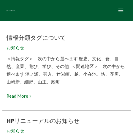
内
Main
容
Men
を
ス
キ
情報分類タグについて
情
ッ
報
お知らせ
プ
分
＜情報タグ＞ 次の中から選べます 歴史、文化、食、自
類
然、産業、遊び、学び、その他 ＜関連地区＞ 次の中から
タ
選べます 湯ノ瀬、羽入、辻岩崎、越。小在池、坊、花房、
グ
山崎新、細野、山王、殿町
に
つ
Read More »
い
て
HPリニューアルのお知らせ
HP
リ
お知らせ