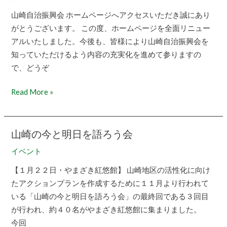
ニ
山崎自治振興会 ホームページへアクセスいただき誠にあり
ュ
がとうございます。 この度、ホームページを全面リニュー
ー
アルいたしました。今後も、皆様により山崎自治振興会を
ア
知っていただけるよう内容の充実化を進めて参りますの
ル
で、どうぞ
の
お
Read More »
知
ら
せ
山崎の今と明日を語ろう会
山
崎
イベント
の
【１月２２日・やまざき紅悠館】 山崎地区の活性化に向け
今
たアクションプランを作成するために１１月より行われて
と
いる「山崎の今と明日を語ろう会」の最終回である３回目
明
が行われ、約４０名がやまざき紅悠館に集まりました。
日
今回
を