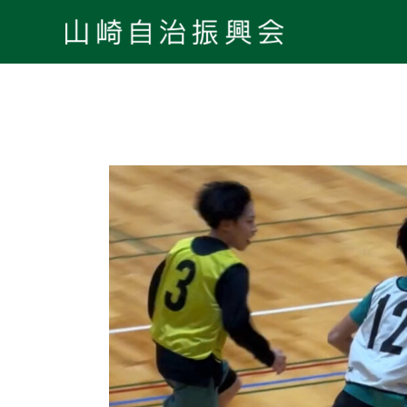
内
容
を
ス
キ
ッ
プ
第
66
回
町
民
バ
ス
ケ
ッ
ト