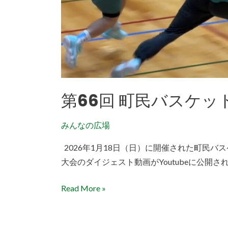
ボ
ー
ル
大
会
2026/1/18
第66回 町民バスケットボ
開
催
みんなの広場
2026年1月18日（日）に開催された町民バ
大会のダイジェスト動画がYoutubeに公開
Read More »