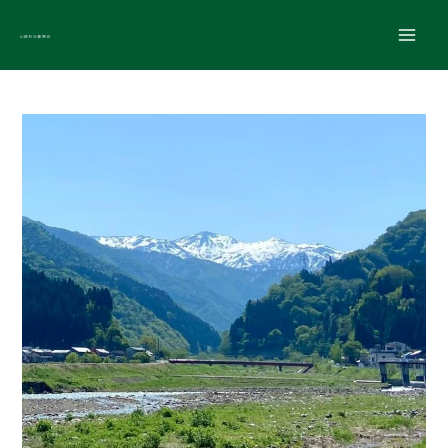
内
Main
容
Men
を
ス
キ
投
ッ
稿
プ
写
真
2022/5/10