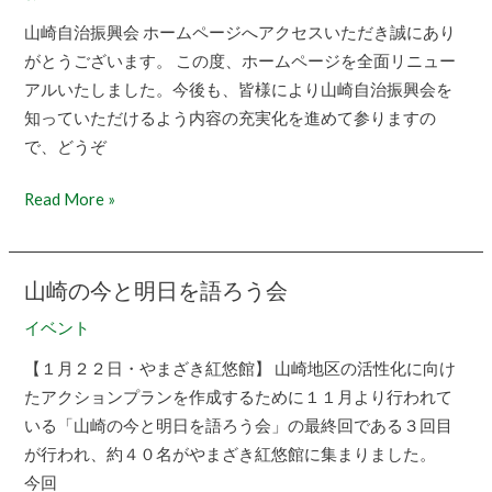
ニ
山崎自治振興会 ホームページへアクセスいただき誠にあり
ュ
がとうございます。 この度、ホームページを全面リニュー
ー
アルいたしました。今後も、皆様により山崎自治振興会を
ア
知っていただけるよう内容の充実化を進めて参りますの
ル
で、どうぞ
の
お
Read More »
知
ら
せ
山崎の今と明日を語ろう会
山
崎
イベント
の
【１月２２日・やまざき紅悠館】 山崎地区の活性化に向け
今
たアクションプランを作成するために１１月より行われて
と
いる「山崎の今と明日を語ろう会」の最終回である３回目
明
が行われ、約４０名がやまざき紅悠館に集まりました。
日
今回
を