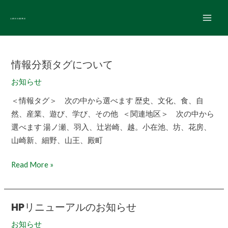
内
Main
容
Men
を
ス
キ
情報分類タグについて
情
ッ
報
お知らせ
プ
分
＜情報タグ＞ 次の中から選べます 歴史、文化、食、自
類
然、産業、遊び、学び、その他 ＜関連地区＞ 次の中から
タ
選べます 湯ノ瀬、羽入、辻岩崎、越。小在池、坊、花房、
グ
山崎新、細野、山王、殿町
に
つ
Read More »
い
て
HPリニューアルのお知らせ
HP
リ
お知らせ