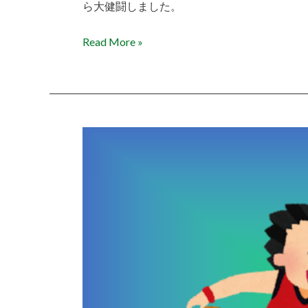
ら大健闘しました。
Read More »
町
民
バ
ス
ケ
ッ
ト
ボ
ー