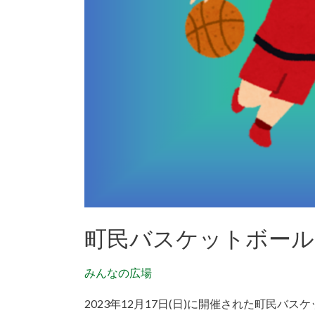
ル
大
会
2023/12/17
開
催
町民バスケットボール大会 
みんなの広場
2023年12月17日(日)に開催された町民バ