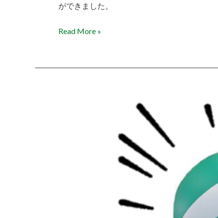
ができました。
Read More »
町
民
ビ
ー
チ
ボ
ー
ル
大