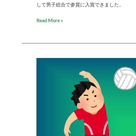
して男子総合で参賞に入賞できました。
Read More »
町
民
バ
レ
ー
ボ
ー
ル
大