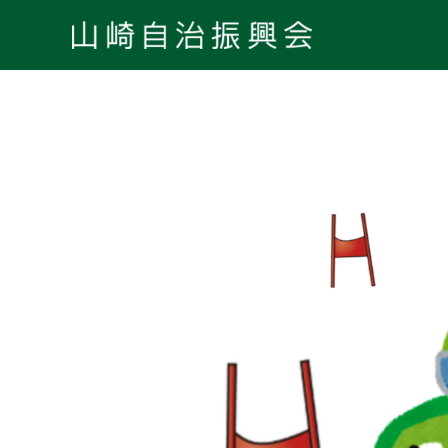
内
容
を
ス
キ
投
ッ
稿
プ
町
の
民
ペ
ス
ー
キ
ジ
ー
送
大
り
会
2024/2/11
開
催