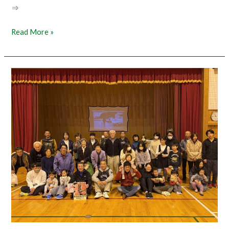
催
⇒
Read More »
山
崎
地
区
民
交
流
会
2025/11/9
開
催