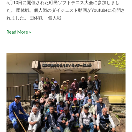
5月10日に開催された町民ソフトテニス大会に参加しまし
2026/5/10
た。 団体戦、個人戦のダイジェスト動画がYoutubeに公開さ
開
れました。 団体戦 個人戦
催
Read More »
春
の
山
崎
山
菜
祭
り
2026/4/19
開