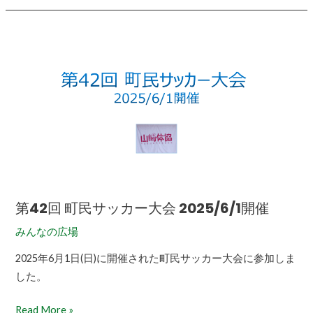
第
42
回
町
民
サ
ッ
カ
ー
大
第42回 町民サッカー大会 2025/6/1開催
会
みんなの広場
2025/6/1
開
2025年6月1日(日)に開催された町民サッカー大会に参加しま
催
した。
Read More »