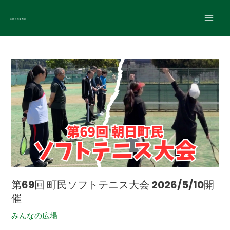
内
Main
容
Men
を
投
ス
稿
キ
第
の
ッ
69
ペ
プ
回
ー
町
ジ
民
送
ソ
り
フ
ト
テ
第69回 町民ソフトテニス大会 2026/5/10開
ニ
催
ス
大
みんなの広場
会