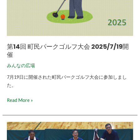
ク
ゴ
ル
フ
大
会
第14回 町民パークゴルフ大会 2025/7/19開
2025/7/19
催
開
みんなの広場
催
7月19日に開催された町民パークゴルフ大会に参加しまし
た。
Read More »
第
72