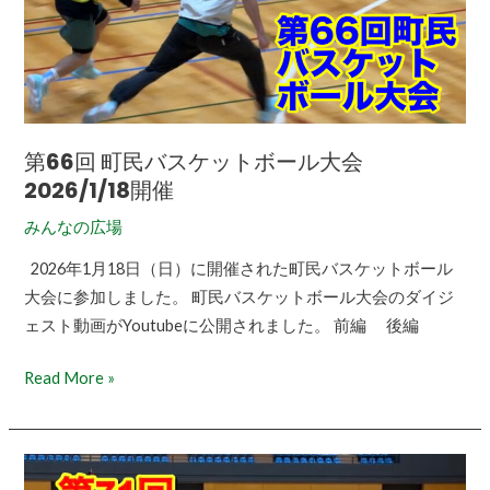
民
バ
ス
ケ
ッ
ト
第66回 町民バスケットボール大会
ボ
2026/1/18開催
ー
みんなの広場
ル
大
2026年1月18日（日）に開催された町民バスケットボール
会
大会に参加しました。 町民バスケットボール大会のダイジ
2026/1/18
ェスト動画がYoutubeに公開されました。 前編 後編
開
催
Read More »
第