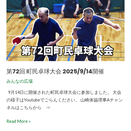
回
町
民
卓
球
大
会
2025/9/14
開
第72回 町民卓球大会 2025/9/14開催
催
みんなの広場
9月14日に開催された町民卓球大会に参加しました。 大会
の様子はYoutubeでごらんください。 山崎体協理事Aチャン
ネルはこちらから ⇒
Read More »