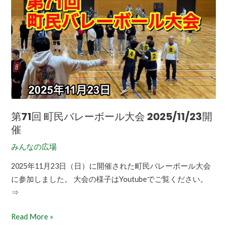
71
回
町
民
バ
レ
ー
ボ
ー
第71回 町民バレーボール大会 2025/11/23開
ル
催
大
みんなの広場
会
2025/11/23
2025年11月23日（日）に開催された町民バレーボール大会
開
に参加しました。 大会の様子はYoutubeでご覧ください。
催
⇒
Read More »