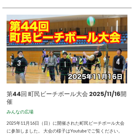
第
44
回
町
民
ビ
ー
チ
ボ
ー
第44回 町民ビーチボール大会 2025/11/16開
ル
催
大
会
みんなの広場
2025/11/16
2025年11月16日（日）に開催された町民ビーチボール大会
開
に参加しました。 大会の様子はYoutubeでご覧ください。