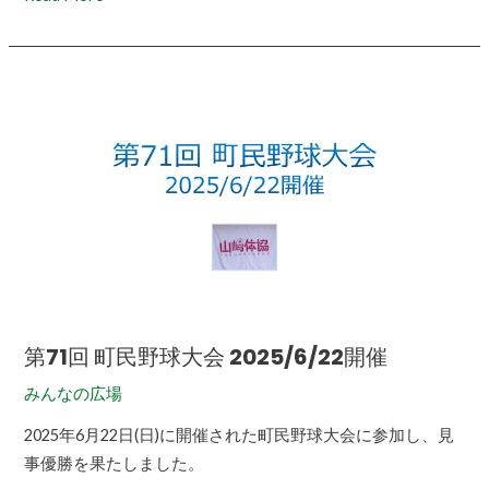
第
71
回
町
民
野
球
大
会
2025/6/22
第71回 町民野球大会 2025/6/22開催
開
みんなの広場
催
2025年6月22日(日)に開催された町民野球大会に参加し、見
事優勝を果たしました。