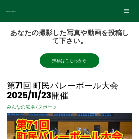
内
Main
容
Men
を
Post
ス
あなたの撮影した写真や動画を投稿し
navigation
キ
て下さい。
ッ
プ
投稿はこちらから
第71回 町民バレーボール大会
2025/11/23開催
みんなの広場
/
スポーツ