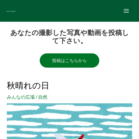
内
Main
容
Men
を
Post
ス
あなたの撮影した写真や動画を投稿し
navigation
キ
て下さい。
ッ
プ
投稿はこちらから
秋晴れの日
みんなの広場
/
自然