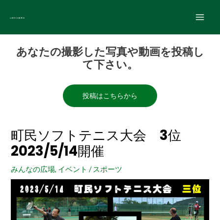
内
Main
容
Men
を
Post
ス
あなたの撮影した写真や動画を投稿し
navigation
キ
て下さい。
ッ
プ
投稿はこちらから
町民ソフトテニス大会 3位
2023/5/14開催
みんなの広場
,
イベント
/
スポーツ