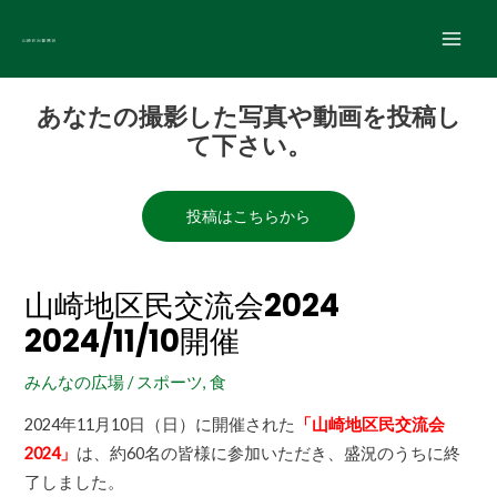
内
Main
容
Men
を
Post
ス
あなたの撮影した写真や動画を投稿し
navigation
キ
て下さい。
ッ
プ
投稿はこちらから
山崎地区民交流会2024
2024/11/10開催
みんなの広場
/
スポーツ
,
食
2024年11月10日（日）に開催された
「山崎地区民交流会
2024」
は、約60名の皆様に参加いただき、盛況のうちに終
了しました。