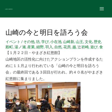
内
Main
容
Men
を
Post
ス
navigation
キ
山崎の今と明日を語ろう会
ッ
イベント
/
その他
,
坊
,
学び
,
小在池
,
山崎新
,
山王
,
文化
,
歴史
,
プ
殿町
,
湯ノ瀬
,
産業
,
細野
,
羽入
,
自然
,
花房
,
越
,
辻岩崎
,
遊び
,
食
【１月２２日・やまざき紅悠館】
山崎地区の活性化に向けたアクションプランを作成するた
めに１１月より行われている「山崎の今と明日を語ろう
会」の最終回である３回目が行われ、約４０名がやまざき
紅悠館に集まりました。