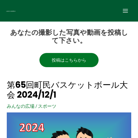
内
Main
容
Men
を
Post
ス
あなたの撮影した写真や動画を投稿し
navigation
キ
て下さい。
ッ
プ
投稿はこちらから
第65回町民バスケットボール大
会 2024/12/1
みんなの広場
/
スポーツ