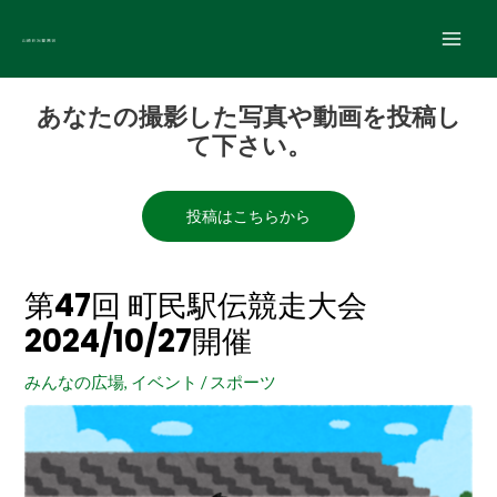
内
Main
容
Men
を
Post
ス
あなたの撮影した写真や動画を投稿し
navigation
キ
て下さい。
ッ
プ
投稿はこちらから
第47回 町民駅伝競走大会
2024/10/27開催
みんなの広場
,
イベント
/
スポーツ