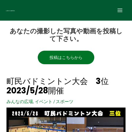
内
Main
容
Men
を
Post
ス
あなたの撮影した写真や動画を投稿し
navigation
キ
て下さい。
ッ
プ
投稿はこちらから
町民バドミントン大会 3位
2023/5/28開催
みんなの広場
,
イベント
/
スポーツ